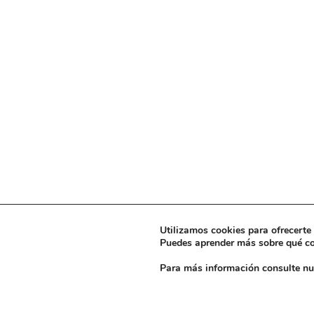
923 30 19 08
923 30 19 49
sisabelat@planalfa.es
Utilizamos cookies para ofrecerte 
Puedes aprender más sobre qué coo
Para más información consulte n
Copyright © 2024. Colegio Santa Isabel. Todos los Derechos Reservados