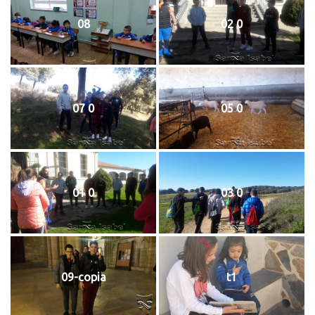
08
02 0
07 0
05 0
01 0
03 0
09-copia
t1