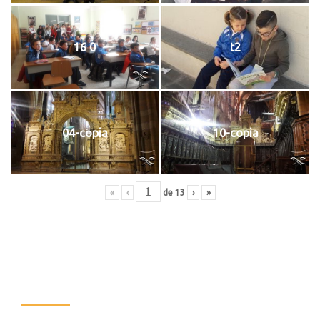
16 0
t2
04-copia
10-copia
«
‹
de
13
›
»
Colegio Santa Isabel