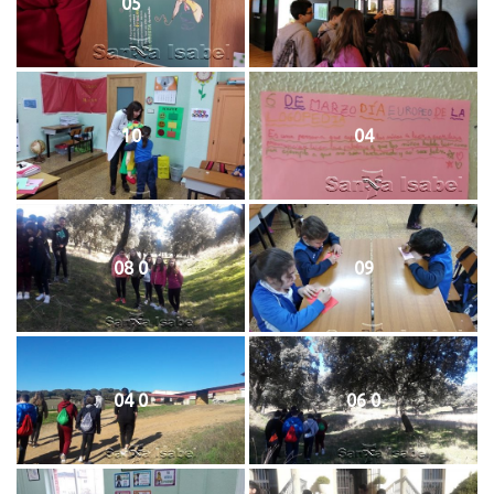
05
11
10
04
08 0
09
04 0
06 0