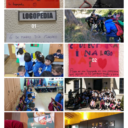
01
16
06
02
07
13