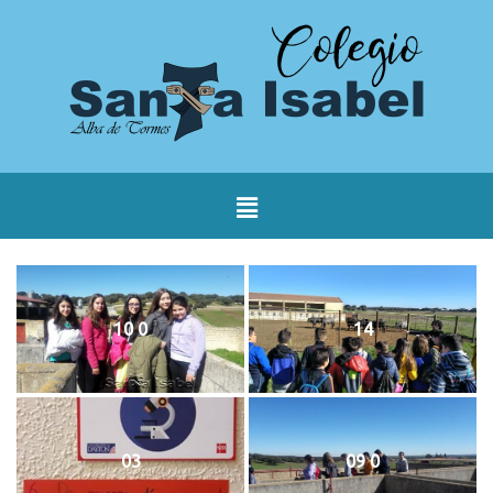
10 0
14
03
09 0