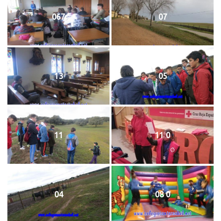
067
07
13
05
11
11 0
04
08 0