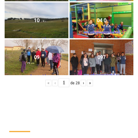
10
04 0
09
097
«
‹
de
28
›
»
Colegio Santa Isabel