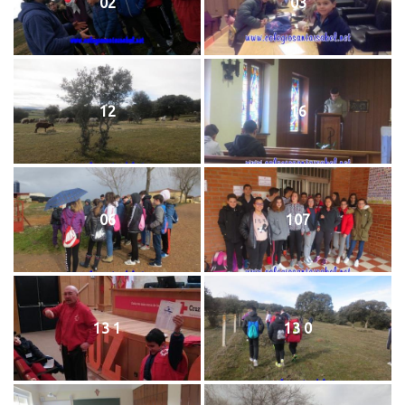
02
03
12
16
06
107
13 1
13 0