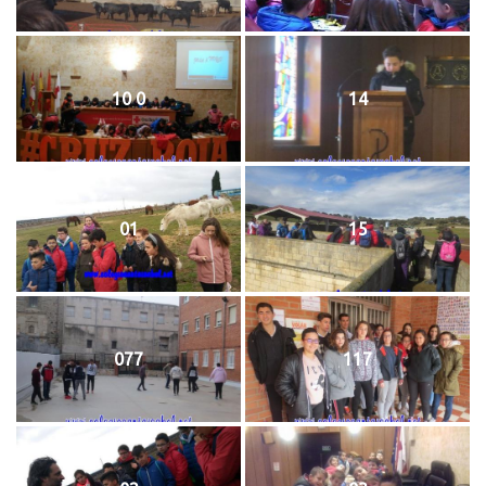
10 0
14
01
15
077
117