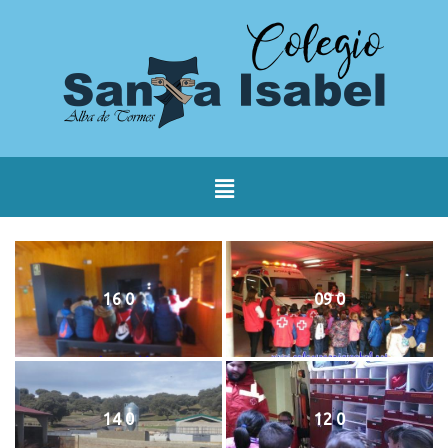
16 0
09 0
14 0
12 0